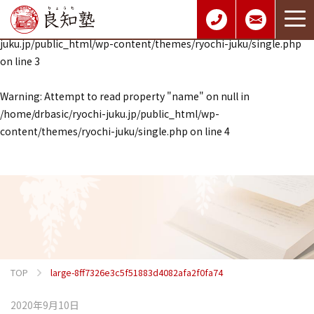
Warning
: Undefined array key 0 in
/home/drbasic/ryochi-
juku.jp/public_html/wp-content/themes/ryochi-juku/single.php
on line
3
Warning
: Attempt to read property "name" on null in
/home/drbasic/ryochi-juku.jp/public_html/wp-
content/themes/ryochi-juku/single.php
on line
4
TOP
large-8ff7326e3c5f51883d4082afa2f0fa74
2020年9月10日