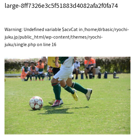
large-8ff7326e3c5f51883d4082afa2f0fa74
Warning
: Undefined variable $acvCat in
/home/drbasic/ryochi-
juku.jp/public_html/wp-content/themes/ryochi-
juku/single.php
on line
16