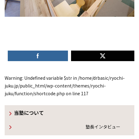
Warning
: Undefined variable $str in
/home/drbasic/ryochi-
juku.jp/public_html/wp-content/themes/ryochi-
juku/function/shortcode.php
on line
117
当塾について
塾長インタビュー