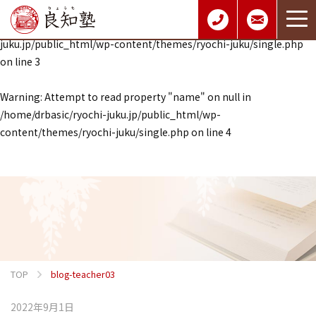
Warning
: Undefined array key 0 in
/home/drbasic/ryochi-
juku.jp/public_html/wp-content/themes/ryochi-juku/single.php
on line
3
Warning
: Attempt to read property "name" on null in
/home/drbasic/ryochi-juku.jp/public_html/wp-
content/themes/ryochi-juku/single.php
on line
4
TOP
blog-teacher03
2022年9月1日