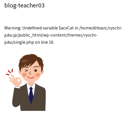
blog-teacher03
Warning
: Undefined variable $acvCat in
/home/drbasic/ryochi-
juku.jp/public_html/wp-content/themes/ryochi-
juku/single.php
on line
16