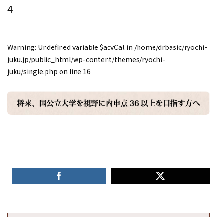
4
Warning
: Undefined variable $acvCat in
/home/drbasic/ryochi-
juku.jp/public_html/wp-content/themes/ryochi-
juku/single.php
on line
16