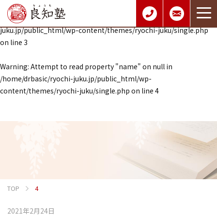
Warning
: Undefined array key 0 in
/home/drbasic/ryochi-
juku.jp/public_html/wp-content/themes/ryochi-juku/single.php
on line
3
Warning
: Attempt to read property "name" on null in
/home/drbasic/ryochi-juku.jp/public_html/wp-
content/themes/ryochi-juku/single.php
on line
4
TOP
4
2021年2月24日