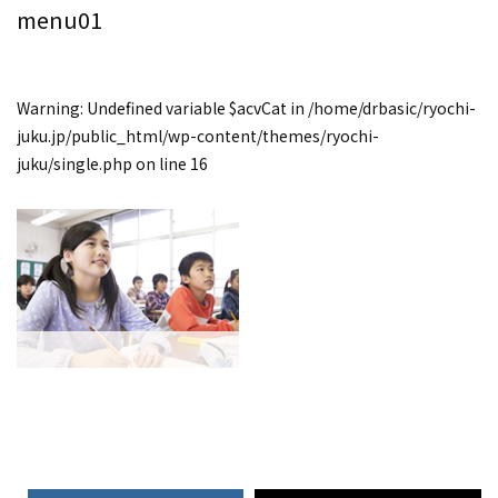
menu01
Warning
: Undefined variable $acvCat in
/home/drbasic/ryochi-
juku.jp/public_html/wp-content/themes/ryochi-
juku/single.php
on line
16