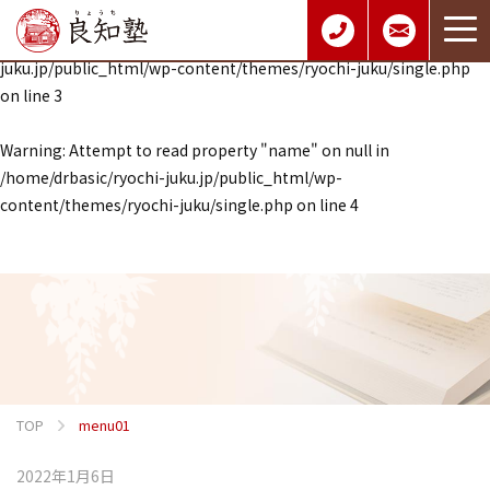
Warning
: Undefined array key 0 in
/home/drbasic/ryochi-
juku.jp/public_html/wp-content/themes/ryochi-juku/single.php
on line
3
Warning
: Attempt to read property "name" on null in
/home/drbasic/ryochi-juku.jp/public_html/wp-
content/themes/ryochi-juku/single.php
on line
4
TOP
menu01
2022年1月6日