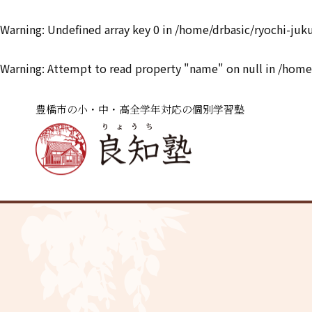
Warning
: Undefined array key 0 in
/home/drbasic/ryochi-juk
Warning
: Attempt to read property "name" on null in
/home/
豊橋市の小・中・高全学年対応の個別学習塾