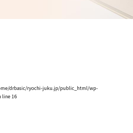
ome/drbasic/ryochi-juku.jp/public_html/wp-
 line
16