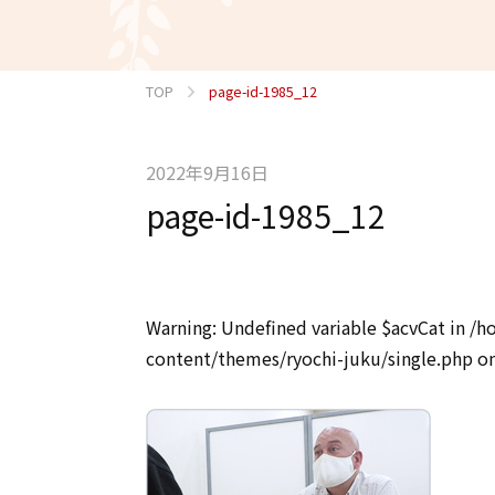
TOP
page-id-1985_12
2022年9月16日
page-id-1985_12
Warning
: Undefined variable $acvCat in
/h
content/themes/ryochi-juku/single.php
on