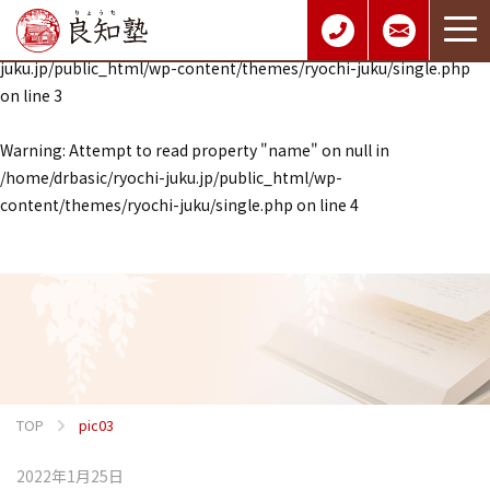
Warning
: Undefined array key 0 in
/home/drbasic/ryochi-
juku.jp/public_html/wp-content/themes/ryochi-juku/single.php
on line
3
Warning
: Attempt to read property "name" on null in
/home/drbasic/ryochi-juku.jp/public_html/wp-
content/themes/ryochi-juku/single.php
on line
4
TOP
pic03
2022年1月25日