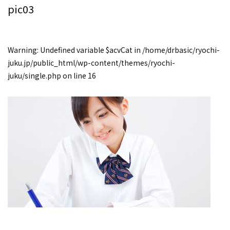
pic03
Warning
: Undefined variable $acvCat in
/home/drbasic/ryochi-
juku.jp/public_html/wp-content/themes/ryochi-
juku/single.php
on line
16