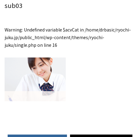
sub03
Warning
: Undefined variable $acvCat in
/home/drbasic/ryochi-
juku.jp/public_html/wp-content/themes/ryochi-
juku/single.php
on line
16