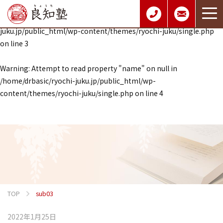
Warning
: Undefined array key 0 in
/home/drbasic/ryochi-
juku.jp/public_html/wp-content/themes/ryochi-juku/single.php
on line
3
Warning
: Attempt to read property "name" on null in
/home/drbasic/ryochi-juku.jp/public_html/wp-
content/themes/ryochi-juku/single.php
on line
4
TOP
sub03
2022年1月25日