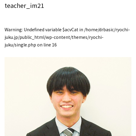
teacher_im21
Warning
: Undefined variable $acvCat in
/home/drbasic/ryochi-
juku.jp/public_html/wp-content/themes/ryochi-
juku/single.php
on line
16