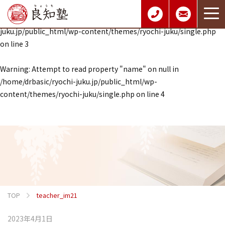
Warning
: Undefined array key 0 in
/home/drbasic/ryochi-
juku.jp/public_html/wp-content/themes/ryochi-juku/single.php
on line
3
Warning
: Attempt to read property "name" on null in
/home/drbasic/ryochi-juku.jp/public_html/wp-
content/themes/ryochi-juku/single.php
on line
4
TOP
teacher_im21
2023年4月1日