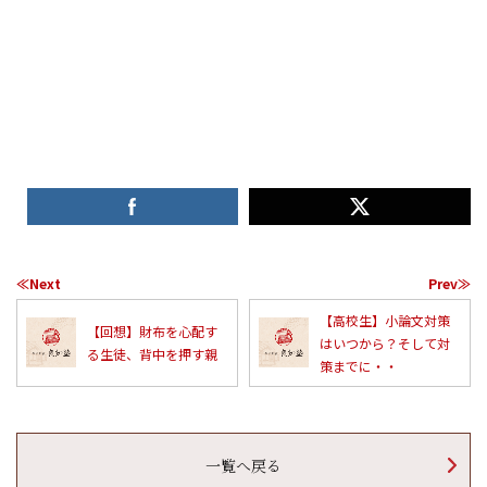
≪Next
Prev≫
【高校生】小論文対策
【回想】財布を心配す
はいつから？そして対
る生徒、背中を押す親
策までに・・
一覧へ戻る