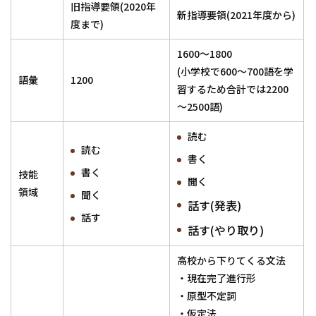
旧指導要領(2020年
新指導要領(2021年度から)
度まで)
1600～1800
(小学校で600～700語を学
語彙
1200
習するため合計では2200
～2500語)
読む
読む
書く
書く
技能
聞く
領域
聞く
話す(発表)
話す
話す(やり取り)
高校から下りてくる文法
・現在完了進行形
・原型不定詞
・仮定法