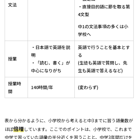
文法
・直接目的語に節を取る第
4文型
中1の文法事項の多くは小
学校へ
・日本語で英語を説
英語で行うことを基本とす
明
る
授業
・「読む、書く」が
(生徒も英語で質問し、先
中心になりがち
生も英語で答えるなど)
授業時
140時間/年
(変わらず)
間
表から分かるように、小学校から考えると中3までに習う語彙数が
倍増
ほぼ
しています。ここでのポイントは、小学校で、これまで
中学で習っていた語彙の半分近くを習うことと、中学3年間だけを