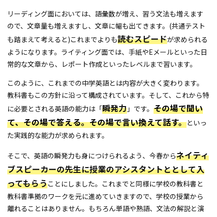
リーディング面においては、語彙数が増え、習う文法も増えます
ので、文章量も増えますし、文章に幅も出てきます。(共通テスト
読むスピード
も踏まえて考えると)これまでよりも
が求められる
ようになります。ライティング面では、手紙やEメールといった日
常的な文章から、レポート作成といったレベルまで習います。
このように、これまでの中学英語とは内容が大きく変わります。
教科書もこの方針に沿って構成されています。そして、これから特
瞬発力
その場で聞い
に必要とされる英語の能力は「
」です。
て、その場で答える。その場で言い換えて話す。
といっ
た実践的な能力が求められます。
ネイティ
そこで、英語の瞬発力も身につけられるよう、今春から
ブスピーカーの先生に授業のアシスタントととして入
ってもらう
ことにしました。これまでと同様に学校の教科書と
教科書準拠のワークを元に進めていきますので、学校の授業から
離れることはありません。もちろん単語や熟語、文法の解説と演