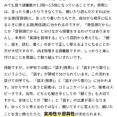
みても習う語彙数が1.3倍～1.5倍になっていることです。実際に
は、言ったり書いたりできなくても、聞いたり読んだりすれば分
かる語(受容語)と、言ったり書いたりもでき、自分から相手に伝え
るときに使える語(発信語)に分かれるのですが、「発信語だから」
とか「受容語だから」と分けながら授業をするわけではありませ
んし、本来の「英語を習得する」という目的から考えても、「聞
く、話す、読む、書く」の全てで正しく使えるようになることの
方が大切ですので、ほぼ倍増する語彙数ですが、しっかりと身に
付けることを意識して取り組んでいきたいです。
技能ですが、小学校では既に「話す(発表)」と「話す(やり取り)」
というふうに、「話す」が領域で分けられています。この流れを
受けて中学でも、「話す(発表)」と「話す(やり取り)」に分かれま
す。分かりやすく言うと前者は、コミュニケーションで、後者はス
ピーチです。当然、どちらも聞き手としての「聞く力」も大切で
すから、全体としての「聞く」と「話す」の比重が高くなりま
す。ゆっくりと考えるのではなく、聞いてすぐに答えたり、聞いた
実用性や即興性
ことを言い換えたりと、
が求められます。