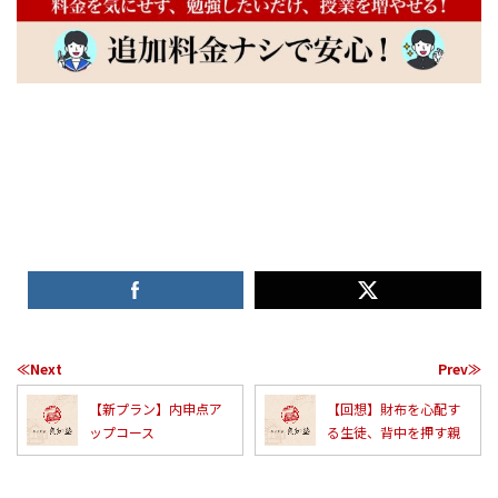
≪Next
Prev≫
【新プラン】内申点ア
【回想】財布を心配す
ップコース
る生徒、背中を押す親