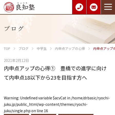
ブログ
TOP
ブログ
中学生
内申点アップの心得
内申点アップ
2021年2月12日
内申点アップの心得① 豊橋での進学に向け
て内申点18以下から23を目指す方へ
Warning
: Undefined variable $acvCat in
/home/drbasic/ryochi-
juku.jp/public_html/wp-content/themes/ryochi-
juku/single.php
on line
16