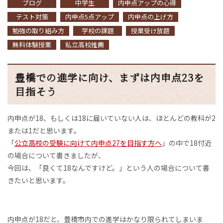
ブログ
中学生
内申点アップの心得
テスト対策
内申点5点アップ
内申点の上げ方
勉強の取り組み方
学校の課題
授業受け放題
無料体験授業
私立高校推薦
豊橋での進学に向け、まずは内申点23を
目指そう
内申点が18、もしくは18に届いていない人は、ほとんどの教科が2
または1だと思います。
「
公立高校の受験に向けて内申点27を目指す方へ
」の中で18付近
の場合について書きましたが、
今回は、「良くて18なんですけど。」という人の場合について書
きたいと思います。
内申点が18だと、豊橋市内での進学はかなり限られてしまいま