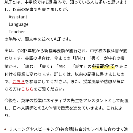
ALTとは、中学校ではお馴染みで、知っている人も多いと思います
し、以前の記事でも書きましたが、
Assistant
Language
Teacher
の略称で、頭文字を並べてALTです。
実は、令和3年度から新指導要領が施行され、中学校の教科書が変
わります。英語の場合は、今までの「読む」「書く」が中心の授
4技能全て
業から、「読む」「書く」「聞く」「話す」の
を身に
付ける授業に変わります。詳しくは、以前の記事に書きましたの
で、
こちら
を参考にしてください。また、授業風景や感想が気に
なる方は
こちら
をご覧ください。
今後も、英語の授業にネイティブの先生をアシスタントとして配置
し、日本人講師との2人体制で授業を進めていきます。これによ
り、
リスニングやスピーキング(英会話)も自分のレベルに合わせて進